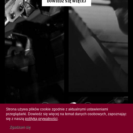
DOWIEDZ SIĘ WIĘCEJ
Strona używa plików cookie zgodnie z aktualnymi ustawieniami
przeglądarki. Dowiedz się więcej na temat danych osobowych, zapoznając
Copyright © 2026 Van den Hul Polska. Wszelkie prawa zastrzeżone.
się z naszą
polityką prywatności
.
Designed by
KorniMedia
.
Zgadzam się